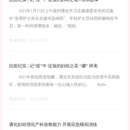
2021年1月15日上午接到通化市卫生健康委发布的召集
令“急需护士前去支援传染病院”。年轻护士范佳琪积极响应号
召，第一时间请缨报名，她说：“我知...
发表时间：2021-05-07
抗疫纪实 | 记“疫”中 绽放的妇幼之花 “娜” 样美
2021年新冠再度猖獗，通化市东昌区沦陷为疫情中高风险
区，疫情的消息牵动着每一位山城人民的心。 &nbs...
发表时间：2021-05-07
通化妇幼强化产科急救能力 开展应急模拟演练