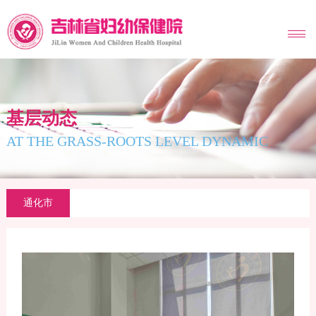
MENU
基层动态
AT THE GRASS-ROOTS LEVEL DYNAMIC
通化市