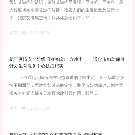
预防艾滋病的认识，做好艾滋病早发现、早诊断、早治疗，最
大程度地减少因艾滋病传播；改善人们的生活质量及健康水
平。我院艾滋病宣传工作具体总结如下：20...
发表时间：2022-11-30
筑牢疫情安全防线 守护妇幼一方净土 ——通化市妇幼保健
计划生育服务中心抗疫纪实
正当通化人民沉浸在日益浓重的年味中时，又一场重大疫
情不期而至，面对突如其来的疫情，通化市妇幼保健计划生育
服务中心党支部充分发挥党建引领作用，毅然...
发表时间：2021-05-08
抗疫纪实 | 记“疫”中 绽放的妇幼之花--佳琪故事