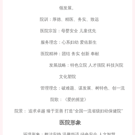
领发展。
院训：厚德、精医、务实、致远
医院宗旨：母婴安全 儿童优先
服务理念：心系妇幼 爱佑新生
医院精神：团结 务实 创新 奉献
发展战略：特色立院 人才强院 科技兴院
文化塑院
管理理念：破难题、谋发展、树特色、创一流
院歌：《爱的摇篮》
院景： 追求卓越 臻于至善 打造“全国一流省级妇幼保健院”
医院形象
环境形象：整洁安静 温馨舒适 绿色安全 人文智慧