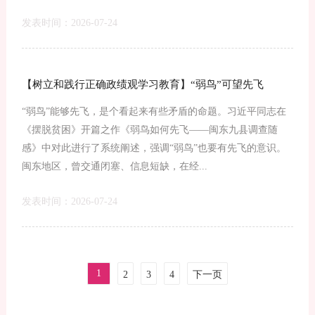
发表时间：2026-07-24
【树立和践行正确政绩观学习教育】“弱鸟”可望先飞
“弱鸟”能够先飞，是个看起来有些矛盾的命题。习近平同志在
《摆脱贫困》开篇之作《弱鸟如何先飞——闽东九县调查随
感》中对此进行了系统阐述，强调“弱鸟”也要有先飞的意识。
闽东地区，曾交通闭塞、信息短缺，在经...
发表时间：2026-07-24
1
2
3
4
下一页