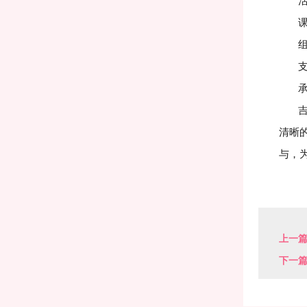
活动
课程
组织
支持
承办
吉林
清晰
与，
上一
下一