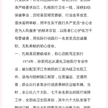
准严格要求自己，扎根医疗卫生一线，深耕妇幼
保健事业，历经基层艰苦磨砺、行业改革攻坚、
退休返聘奉献，用半生实干践行共产党员“全心全
意为人民服务”的根本宗旨，以医者仁心护佑万千
母婴健康，用实际行动践行一名老党员忠诚履
职、无私奉献的初心使命。
一、扎根基层磨砺成长，初心启航笃定前行
1974年，孙荃同志从通化卫校医疗专业毕
业，被分配至浑江市南部的三道沟镇卫生院工
作。该地与朝鲜隔江相望，位置偏远、交通闭
塞，群众出行多靠步行或搭乘林区运输车辆。当
时，全公社八个大队、七千余名群众的医疗保障
工作，全部由卫生院承担，其中六个大队坐落于
鸭绿江畔，两个大队隐匿于深山沟壑之中，就医