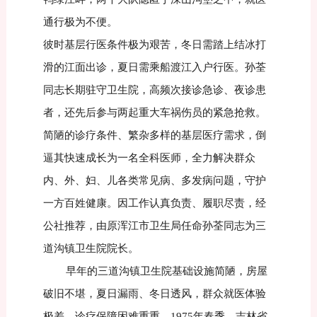
通行极为不便。
彼时基层行医条件极为艰苦，冬日需踏上结冰打
滑的江面出诊，夏日需乘船渡江入户行医。孙荃
同志长期驻守卫生院，高频次接诊急诊、夜诊患
者，还先后参与两起重大车祸伤员的紧急抢救。
简陋的诊疗条件、繁杂多样的基层医疗需求，倒
逼其快速成长为一名全科医师，全力解决群众
内、外、妇、儿各类常见病、多发病问题，守护
一方百姓健康。因工作认真负责、履职尽责，经
公社推荐，由原浑江市卫生局任命孙荃同志为三
道沟镇卫生院院长。
早年的三道沟镇卫生院基础设施简陋，房屋
破旧不堪，夏日漏雨、冬日透风，群众就医体验
极差、诊疗保障困难重重。1975年春季，吉林省