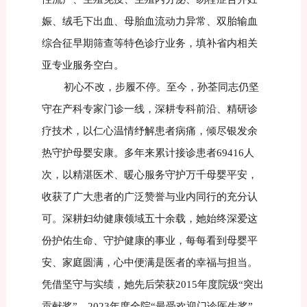
娠、绒毛下出血、母胎血流动力异常、双胎输血
综合征早期筛查等特色诊疗业务，填补省内相关
亚专业服务空白。
初心不改，步履不停。至今，孙荃同志仍坚
守在产科专家门诊一线，深耕专科前沿、精研诊
疗技术，以仁心温情纾解患者病痛，倾尽银发余
热守护母婴安康。多年来累计接诊患者69416人
次，以精湛医术、暖心服务守护万千母婴平安，
收获了广大患者的广泛赞誉与业内同行的充分认
可。深耕妇幼健康领域五十余载，她始终深爱这
份护佑生命、守护健康的事业，每每看到母婴平
安、家庭圆满，心中便满是医者的幸福与担当。
凭借坚守与实绩，她先后荣获2015年度院级“突出
贡献奖”、2023年度全院“最受欢迎门诊医生奖”。