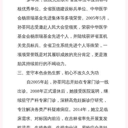
核优秀单位、全省医德建设标兵单位、中华医学
会杨崇瑞基金先进集体等多项荣誉。2005年5月，
孙荃同志受邀赴人民大会堂领奖，荣获中华医学
基金会杨崇瑞基金先进个人，并陆续获评省直机
关党员标兵、全省卫生系统先进个人等殊荣，一
项项荣誉既是对其履职成效的充分肯定，更是激
励其持续前行的不竭动力。
三、坚守本色余热生辉，初心不改久久为功
自2005年起，孙荃同志开始在专家门诊一线
出诊。2008年正式退休后，她接受医院返聘，继
续驻守产科专家门诊，深耕高危妊娠诊疗研究，
专注解决各类产科疑难病症。2014年，她立足临
床需求、对标国内前沿，在吉林省率先开展复发
性流产、生殖免疫、生殖内分泌、易栓症合并妊