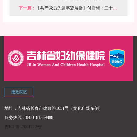
妇幼保健院举行“光荣在党50年”纪念章颁发仪式
下一篇：
【共产党员先进事迹展播】付雪梅：二十载
深耕产科一线 全方位守护母婴安康
建政院区
地址：吉林省长春市建政路1051号（文化广场东侧）
服务热线：0431-81869888
吉ICP备17001212号