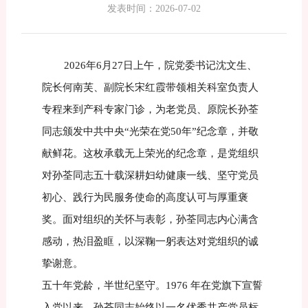
发表时间：2026-07-02
2026年6月27日上午，院党委书记沈文生、
院长何南芙、副院长宋红霞带领相关科室负责人
专程来到产科专家门诊，为老党员、原院长孙荃
同志颁发中共中央“光荣在党50年”纪念章，并敬
献鲜花。这枚承载无上荣光的纪念章，是党组织
对孙荃同志五十载深耕妇幼健康一线、坚守党员
初心、践行为民服务使命的高度认可与厚重褒
奖。面对组织的关怀与表彰，孙荃同志内心满含
感动，热泪盈眶，以深鞠一躬表达对党组织的诚
挚谢意。
五十年党龄，半世纪坚守。1976 年在党旗下宣誓
入党以来，孙荃同志始终以一名优秀共产党员标