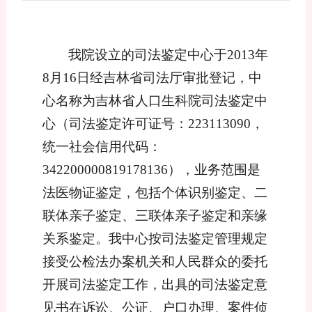
我院设立的司法鉴定中心于
2
013年
8月1
6日经吉林省司法厅审批登记，中
心名称为吉林省人口生科院司法鉴定中
心
（司法鉴定许可证号：
223113090，
统一社会信用代码
：
342200000819178136
），业务范围是
法医物证鉴定，包括
个体识别鉴定、
二
联体亲子鉴定、
三联体
亲子鉴定和
亲缘
关系
鉴定。我中心按司法鉴定管理规定
接受公检法办案机关和人民群众的委托
开展司法鉴定工作，出具的司法鉴定意
见书在诉讼、公证、
户口办理
、案件侦