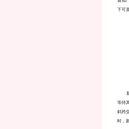
通知
下可
新生
等待
斜跨
时，