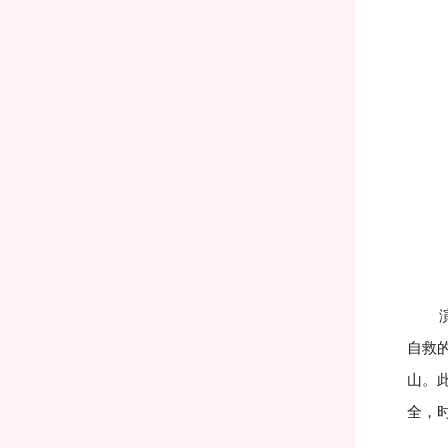
演练
自救
山。
全，