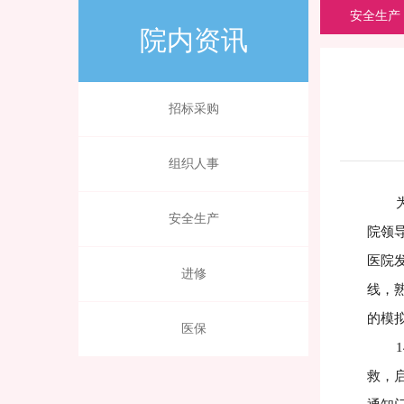
安全生产
院内资讯
招标采购
组织人事
为全
安全生产
院领
医院
进修
线，
的模
医保
14
救，