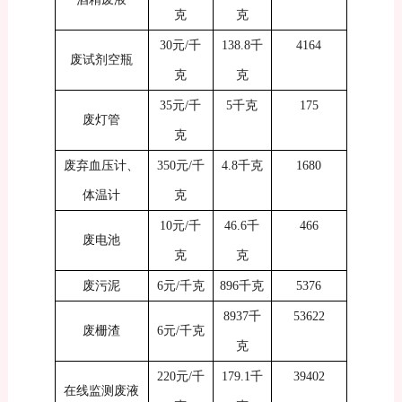
克
克
30
元
/
千
138.8
千
4164
废试剂空瓶
克
克
35
元
/
千
5
千克
175
废灯管
克
废弃血压计、
350
元
/
千
4.8
千克
1680
体温计
克
10
元
/
千
46.6
千
466
废电池
克
克
废污泥
6
元
/
千克
896
千克
5376
8937
千
53622
废栅渣
6
元
/
千克
克
220
元
/
千
179.1
千
39402
在线监测废液