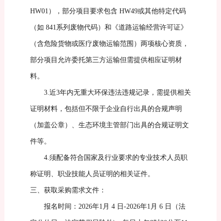
HW01）
，
部分项目要求包含
HW49或其他特定代码
（如 841系列废物代码）和《道路运输经营许可证》
（含危险货物或医疗废物运输范围）两项核心资质，
部分项目允许委托第三方运输但需提供相应证明材
料。
3.
近
3
年内无重大环保违法违规记录，需提供相关
证明材料，包括但不限于企业自行出具的合规声明
（加盖公章）、生态环境主管部门出具的合规证明文
件等。
4.
须配备符合国家及行业要求的专业技术人员
职
称证明、
职业技能人员
证明的相关证件
。
三、获取采购需求文件：
报名时间：
202
6
年
1
月
4
日
-
2026
年
1
月
6
日（法