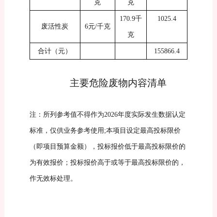
克
克
170.9
千
1025.4
废活性炭
6
元
/
千克
克
合计（元）
155866.4
主要危险废物
内容清单
注：所列参考值不得作为
2026年度实际发生数据认定
标准，仅供业务参考使用;本项目设定最高投标限价
（即项目预算金额），投标报价低于最高投标限价的
为有效报价；投标报价高于或等于最高投标限价的，
作无效标处理。