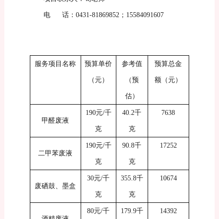
电
话：
0431-81869852
；
15584091607
服务项目名称
预算单价
参考值
预算总金
（元）
（预
额（元）
估）
190
元
/
千
40.2
千
7638
甲
醛废液
克
克
190
元
/
千
90.8
千
17252
二
甲
苯废液
克
克
30
元
/
千
355.8
千
10674
废硒鼓、墨盒
克
克
80
元
/
千
179.9
千
14392
酒精废液