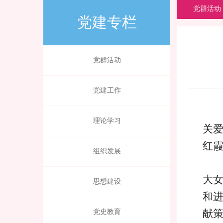
党群活动
党建专栏
党群活动
党建工作
理论学习
关
红
组织发展
大
思想建设
和
献
党史教育