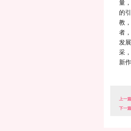
量
的
教
者
发
采
新
上一
下一