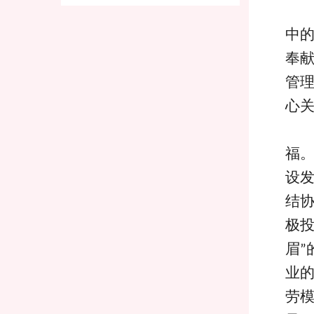
中
奉
管
心
福
设
结
极
眉
”
业
劳