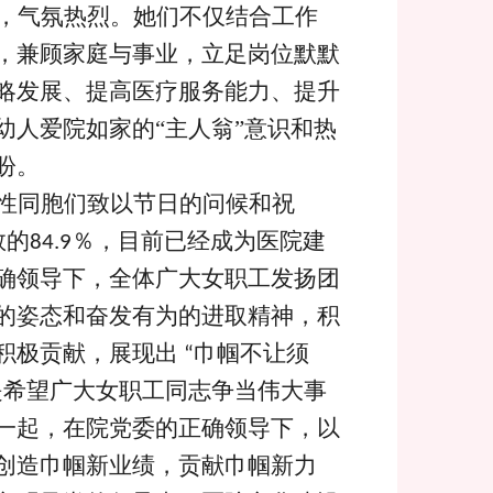
，气氛热烈。她们不仅结合工作
，兼顾家庭与事业，立足岗位默默
略发展、提高医疗服务能力、提升
幼人爱院如家的
“主人翁”意识和热
盼。
性同胞们致以节日的问候和祝
数的
％，目前已经成为医院建
84.9
确领导下，全体广大女职工发扬团
的姿态和奋发有为的进取精神，积
积极贡献，展现出
巾帼不让须
“
是希望广大女职工同志争当伟大事
一起，在院党委的正确领导下，以
创造巾帼新业绩，贡献巾帼新力