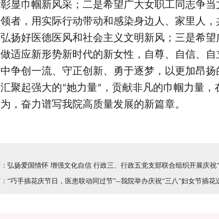
，彰显巾帼新风采；二是希望广大女职工同志争当
引领者，用实际行动带动和感染身边人、家里人，
，弘扬好医德医风和社会主义文明新风；三是希望
，做适应新形势新时代的新女性，自尊、自信、自
展中争创一流、守正创新、勇于逐梦，以更加昂扬
，汇聚起强大的
她力量
，贡献非凡的巾帼力量，
“
”
作为，奋力谱写我院高质量发展的新篇章。
篇：
弘扬爱国情怀 增强文化自信 行政三、行政五党支部联合组织开展庆祝
篇：
“巧手插花庆节日，医患联动同过节”--我院举办庆祝“三八”妇女节插花