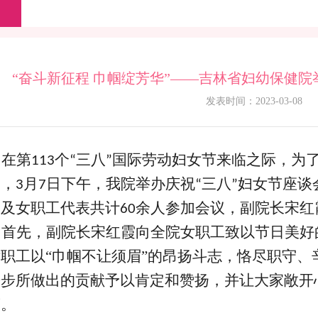
“奋斗新征程 巾帼绽芳华”——吉林省妇幼保健院
发表时间：2023-03-08
在第
个
三八
国际劳动妇女节来临之际，为
113
“
”
爱，
月
日下午，我院举办庆祝
三八
妇女节座谈
3
7
“
”
霞及女职工代表共计
余人参加会议，副院长宋红
60
首先，副院长宋红霞向全院女职工致以节日美好
女职工以
“巾帼不让须眉”的昂扬斗志，恪尽职守
进步所做出的贡献予以肯定和赞扬，并让大家敞开
策。