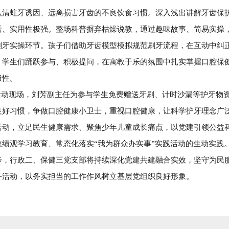
认清蛀牙诱因、远离损害牙齿的不良饮食习惯。深入浅出讲解牙齿保
活、实用性极强。整场科普摒弃枯燥说教，通过趣味故事、简易实操
刷牙实操环节。孩子们借助牙齿模型模拟规范刷牙流程，在互动中纠
，学生们踊跃参与、积极提问，在寓教于乐的氛围中扎实掌握口腔保
极性。
现场，刘芳副主任为参与学生免费赠送牙刷、计时沙漏等护牙物资
良好习惯，争做口腔健康小卫士，重视口腔健康，让科学护牙理念广
活动，立足民生健康需求、聚焦少年儿童成长痛点，以党建引领公益
政绩观学习教育、常态化落实“我为群众办实事”实践活动的生动实践
步，行政二、保健三党支部将持续深化党建共建融合实效，坚守为民
务活动，以务实担当的工作作风树立基层党组织良好形象。