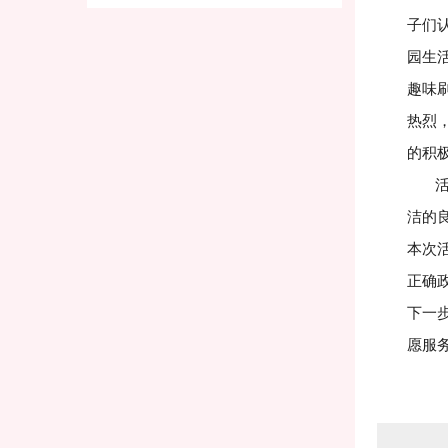
子们
园生
趣味
热烈
的积
活动
洁的
本次
正确
下一
愿服