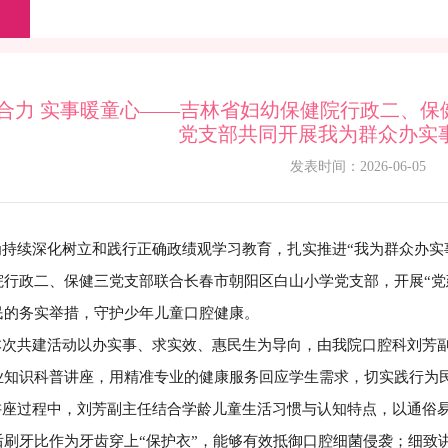
合力 实事暖童心——吉林省妇幼保健院行政二、保
党支部共同开展我为群众办实
发表时间：2026-06-05
续深化树立和践行正确政绩观学习教育，扎实推进“我为群众办实事”
院行政二、保健三党支部联合长春市朝阳区白山小学党支部，开展“党
民的务实举措，守护少年儿童口腔健康。
共建活动以办实事、求实效、惠民生为导向，由我院口腔科刘芳副
业知识科普讲座，用精准专业的健康服务回应学生需求，切实践行为
过程中，刘芳副主任结合学龄儿童生活习惯与认知特点，以通俗易
后刷牙比作为牙齿穿上“保护衣”，能够有效抵御口腔细菌侵袭；细致